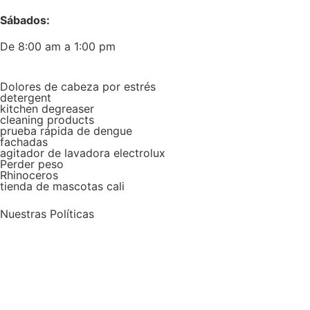
Sábados:
De 8:00 am a 1:00 pm
Dolores de cabeza por estrés
detergent
kitchen degreaser
cleaning products
prueba rápida de dengue
fachadas
agitador de lavadora electrolux
Perder peso
Rhinoceros
tienda de mascotas cali
Nuestras Políticas
Política de envío y devoluciones
Política de protección de datos personales