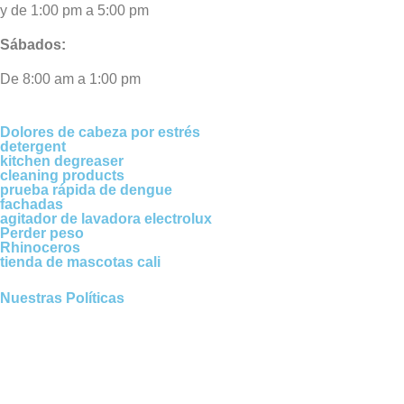
y de 1:00 pm a 5:00 pm
Sábados:
De 8:00 am a 1:00 pm
Dolores de cabeza por estrés
detergent
kitchen degreaser
cleaning products
prueba rápida de dengue
fachadas
agitador de lavadora electrolux
Perder peso
Rhinoceros
tienda de mascotas cali
Nuestras Políticas
Política de envío y devoluciones
Política de protección de datos personales